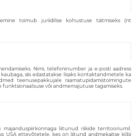
mine toimub juriidilise kohustuse täitmiseks (nt
hendamiseks. Nimi, telefoninumber ja e-posti aadress
 kaubaga, siis edastatakse lisaks kontaktandmetele ka
andmed teenusepakkujale raamatupidamistoimingute
oe funktsionaalsuse või andmemajutuse tagamiseks.
majanduspiirkonnaga liitunud riikide territooriumil.
g USA ettevõtetele, kes on liitund andmekaitse kilbi