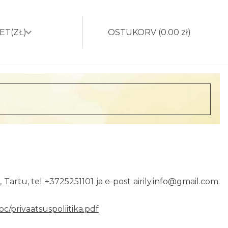
ET
(ZŁ)
OSTUKORV
(
0.00 zł
)
Tartu, tel +3725251101 ja e-post airily.info@gmail.com.
doc/privaatsuspoliitika.pdf