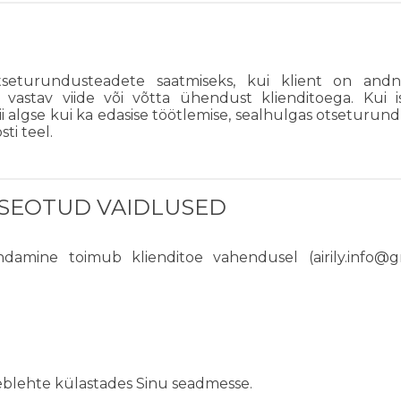
 otseturundusteadete saatmiseks, kui klient on and
uses vastav viide või võtta ühendust klienditoega. K
ii algse kui ka edasise töötlemise, sealhulgas otseturund
ti teel.
 SEOTUD VAIDLUSED
damine toimub klienditoe vahendusel (airily.info@g
veeblehte külastades Sinu seadmesse.