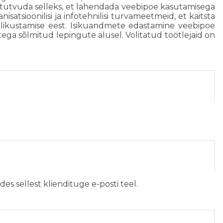
a tutvuda selleks, et lahendada veebipoe kasutamisega
satsioonilisi ja infotehnilisi turvameetmeid, et kaitsta
alikustamise eest. Isikuandmete edastamine veebipoe
ega sõlmitud lepingute alusel. Volitatud töötlejaid on
es sellest kliendituge e-posti teel.