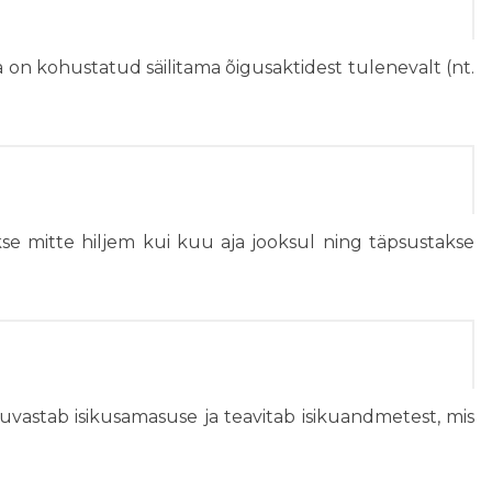
 on kohustatud säilitama õigusaktidest tulenevalt (nt.
se mitte hiljem kui kuu aja jooksul ning täpsustakse
tuvastab isikusamasuse ja teavitab isikuandmetest, mis