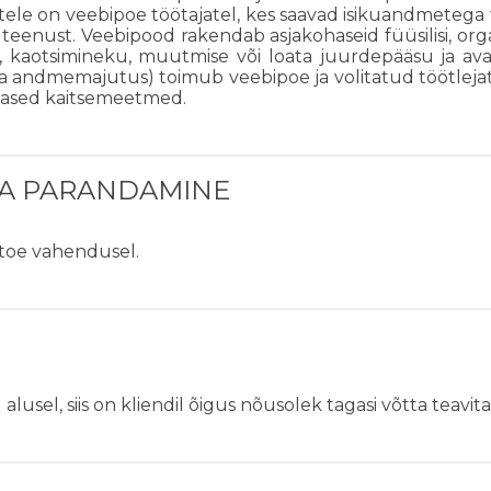
tele on veebipoe töötajatel, kes saavad isikuandmeteg
eenust. Veebipood rakendab asjakohaseid füüsilisi, organi
e, kaotsimineku, muutmise või loata juurdepääsu ja av
ja andmemajutus) toimub veebipoe ja volitatud töötlejat
hased kaitsemeetmed.
JA PARANDAMINE
itoe vahendusel.
sel, siis on kliendil õigus nõusolek tagasi võtta teavitad