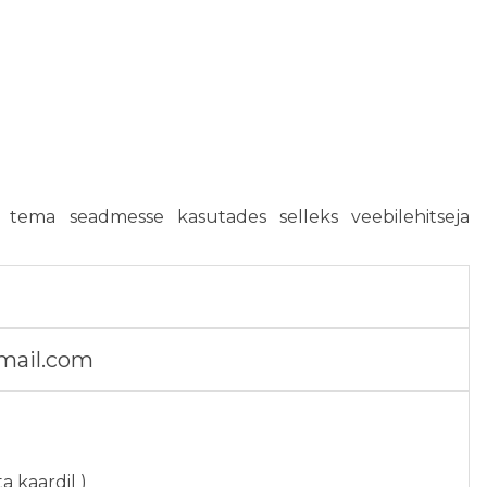
t tema seadmesse kasutades selleks veebilehitseja
gmail.com
ta kaardil
)