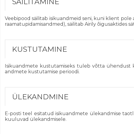
SÄILITAMINE
Veebipood säilitab isikuandmeid seni, kuni klient pol
raamatupidamisandmed), säilitab Airily õigusaktides s
KUSTUTAMINE
Isikuandmete kustutamiseks tuleb võtta ühendust kli
andmete kustutamise perioodi.
ÜLEKANDMINE
E-posti teel esitatud isikuandmete ülekandmise taotlu
kuuluvad ülekandmisele.