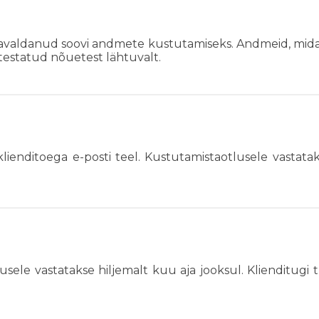
e avaldanud soovi andmete kustutamiseks. Andmeid, mida
ätestatud nõuetest lähtuvalt.
enditoega e-posti teel. Kustutamistaotlusele vastatak
sele vastatakse hiljemalt kuu aja jooksul. Klienditugi 