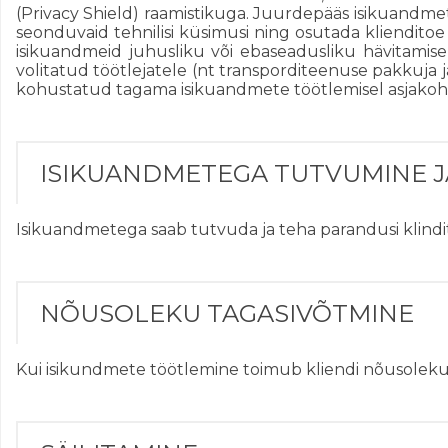
(Privacy Shield) raamistikuga. Juurdepääs isikuandme
seonduvaid tehnilisi küsimusi ning osutada klienditoe t
isikuandmeid juhusliku või ebaseadusliku hävitamis
volitatud töötlejatele (nt transporditeenuse pakkuja 
kohustatud tagama isikuandmete töötlemisel asjako
ISIKUANDMETEGA TUTVUMINE 
Isikuandmetega saab tutvuda ja teha parandusi klind
NÕUSOLEKU TAGASIVÕTMINE
Kui isikundmete töötlemine toimub kliendi nõusoleku alu