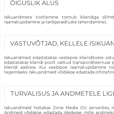
ÕIGUSLIK ALUS
Isikuandmete töötlemine toimub kliendiga sõlmit
raamatupidamine ja tarbijavaidluste lahendamine).
VASTUVÕTJAD, KELLELE ISIKU
Isikuandmed edastatakse veebipoe klienditoele ostud
edastatakse kliendi poolt valitud transporditeenuse 
kliendi aadress. Kui veebipoe raamatupidamine t
tegemiseks. Isikuandmeid võidakse edastada infotehno
TURVALISUS JA ANDMETELE LIG
Isikuandmeid hoitakse Zone Media OÜ serverites, mis
Andmeid võidakse edastada riikidesse, mille andmeka