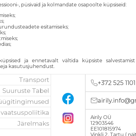
siooni-, püsivaid ja kolmandate osapoolte küpsiseid:
miseks;
s;
turundusteadete esitamiseks;
ks;
tmiseks;
dias;
psised ja ennetavalt vältida küpsiste salvestamis
tseja kasutusjuhendust.
Transport
+372 525 1101
Suuruste Tabel
airily.info@
ügitingimused
ivaatsuspoliitika
Airily OÜ
Järelmaks
12903546
EE101815974
Vinkli 2, Tartu (
näi