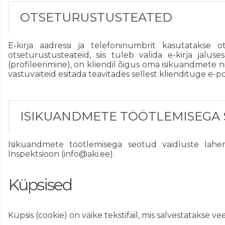
OTSETURUSTUSTEATED
E-kirja aadressi ja telefoninumbrit kasutatakse
otseturustusteateid, siis tuleb valida e-kirja jal
(profileerimine), on kliendil õigus oma isikuandmete n
vastuväiteid esitada teavitades sellest kliendituge e-pos
ISIKUANDMETE TÖÖTLEMISEGA
Isikuandmete töötlemisega seotud vaidluste lahen
Inspektsioon (info@aki.ee).
Küpsised
Küpsis (cookie) on väike tekstifail, mis salvestatakse 