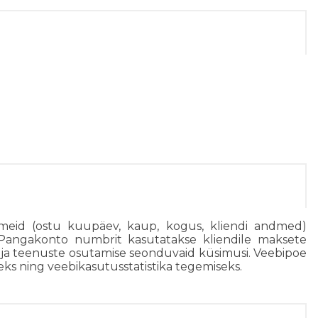
dmeid (ostu kuupäev, kaup, kogus, kliendi andmed)
. Pangakonto numbrit kasutatakse kliendile maksete
de ja teenuste osutamise seonduvaid küsimusi. Veebipoe
eks ning veebikasutusstatistika tegemiseks.