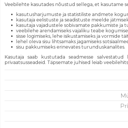
Veebilehte kasutades nõustud sellega, et kasutame ses
kasutusharjumuste ja statistiliste andmete kogu
kasutaja eelistuste ja seadistuste meelde jätmisek
kasutaja vajadustele sobivamate pakkumiste ja 
veebilehe arendamiseks vajaliku teabe kogumise
sisse logimiseks, lehe isikustamiseks ja vormide täi
lehel oleva sisu lihtsamaks jagamiseks sotsiaalmee
sisu pakkumiseks erinevates turunduskanalites.
Kasutaja saab kustutada seadmesse salvestatud kü
privaatsusseadeid. Täpsemate juhised leiab veebilehi
Mü
Pr