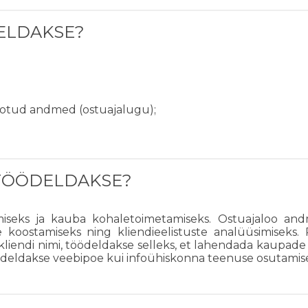
DELDAKSE?
otud andmed (ostuajalugu);
 TÖÖDELDAKSE?
amiseks ja kauba kohaletoimetamiseks. Ostuajaloo an
koostamiseks ning kliendieelistuste analüüsimiseks
 kliendi nimi, töödeldakse selleks, et lahendada kaupa
 töödeldakse veebipoe kui infoühiskonna teenuse osutamis