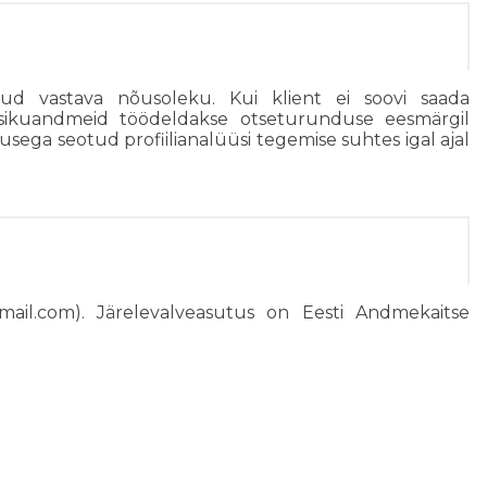
nud vastava nõusoleku. Kui klient ei soovi saada
ui isikuandmeid töödeldakse otseturunduse eesmärgil
usega seotud profiilianalüüsi tegemise suhtes igal ajal
mail.com). Järelevalveasutus on Eesti Andmekaitse