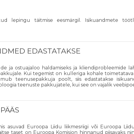
ud lepingu täitmise eesmärgil. Isikuandmete töötle
ANDMED EDASTATAKSE
e ja ostuajaloo haldamiseks ja kliendiprobleemide la
pakkujale. Kui tegemist on kulleriga kohale toimetatava
oimub teenusepakkuja poolt, siis edastatakse isiku
loogia teenuste pakkujatele, kui see on vajalik veebip
IPÄÄS
 asuvad Euroopa Liidu liikmesriigi või Euroopa Liidu 
itse taset on Euroopa Komisjon hinnanud piisavaks nin